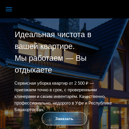
Идеальная чистота в
вашей квартире.
Мы работаем — Вы
отдыхаете
Сервисная уборка квартир от 2 500 ₽ —
приезжаем точно в срок, с проверенными
клинерами и своим инвентарём. Качественно,
профессионально, недорого в Уфе и Республике
Башкортостан.
Заказать