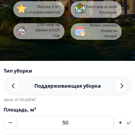
Рейтинг 4.9/5
Работаем по всей
по отзывам клиентов
Башкирии
1200 квартир
Можно заказать
убрано в 2025
уборку на
году
сегодня
Тип уборки
Поддерживающая уборка
Цена: от 50 руб/м²
Площадь, м²
−
+
м²